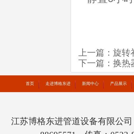
上一篇：
旋转
下一篇：
换热
首页
走进博格东进
新闻中心
产品展示
友情链
江苏博格东进管道设备有限公司 版权所