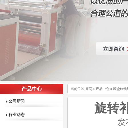
产品中心
当前位置:
首页
»
产品中心
»
胶盒软线
公司新闻
旋转
行业动态
发布