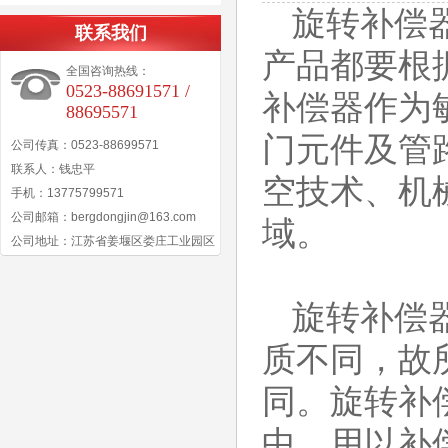
旋转补偿器
联系我们
产品都要根
全国咨询热线：
0523-88691571 /
补偿器作为
88695571
门元件及管
公司传真：0523-88699571
联系人：钱忠平
空技术、机
手机：13775799571
公司邮箱：bergdongjin@163.com
域。
公司地址：江苏省姜堰区娄庄工业园区
旋转补偿器
质不同，故
同。旋转补
中，用以补