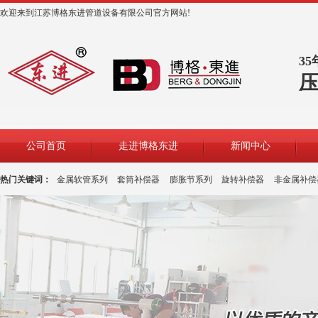
欢迎来到江苏博格东进管道设备有限公司官方网站!
3
公司首页
走进博格东进
新闻中心
热门关键词：
金属软管系列
套筒补偿器
膨胀节系列
旋转补偿器
非金属补偿